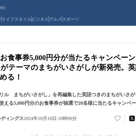
ES
ン
ライフスタイル
ビジネス
グルメ
スポーツ
お食事券5,000円分が当たるキャンペー
しがテーマのまちがいさがしが新発売。英
める！
リル まちがいさがし」を再編集した英語つきのまちがいさが
使える5,000円分のお食事券が抽選で20名様に当たるキャンペ
ルディングス
2024年10月10日 10時00分
い
い
ね