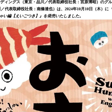
ルディングス（東京・品川／代表取締役社長：宮原博昭）のグ
！
数
品川／代表取締役社長：南條達也）は、2024年10月10日（木）に
を
ゃい編【えいごつき】』を発売いたしました。
読
み
込
み
中
で
す