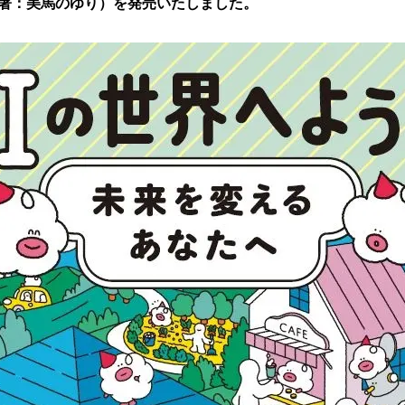
著：美馬のゆり）を発売いたしました。
読
み
込
み
中
で
す