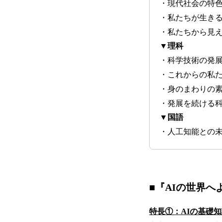
・現代社会の特
・私たちが生き
・私たちから見
▼理科
・科学技術の発
・これからの私
・身のまわりの
・発展を続ける
▼国語
・人工知能との
■『AIの世界へ
特長①：AIの基礎