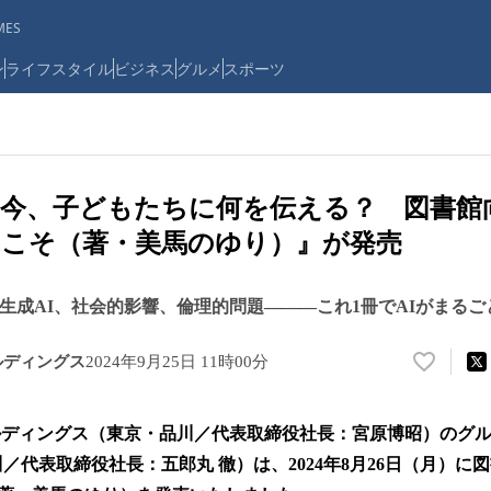
ES
ン
ライフスタイル
ビジネス
グルメ
スポーツ
の今、子どもたちに何を伝える？ 図書館
こそ（著・美馬のゆり）』が発売
、生成AI、社会的影響、倫理的問題―――これ1冊でAIがまる
ルディングス
2024年9月25日 11時00分
い
い
ね
ルディングス（東京・品川／代表取締役社長：宮原博昭）のグ
！
数
品川／代表取締役社長：五郎丸 徹）は、2024年8月26日（月）に
を