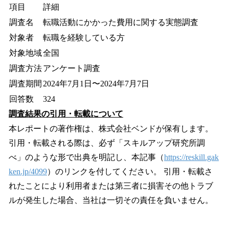
項目
詳細
調査名
転職活動にかかった費用に関する実態調査
対象者
転職を経験している方
対象地域
全国
調査方法
アンケート調査
調査期間
2024年7月1日〜2024年7月7日
回答数
324
調査結果の引用・転載について
本レポートの著作権は、株式会社ベンドが保有します。
引用・転載される際は、必ず「スキルアップ研究所調
べ」のような形で出典を明記し、本記事（
https://reskill.gak
ken.jp/4099
）のリンクを付してください。 引用・転載さ
れたことにより利用者または第三者に損害その他トラブ
ルが発生した場合、当社は一切その責任を負いません。