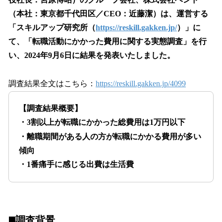
を
（本社：東京都千代田区／CEO：近藤潔）は、運営する
読
み
「スキルアップ研究所（
https://reskill.gakken.jp/
）」に
込
て、「転職活動にかかった費用に関する実態調査」を行
み
い、2024年9月6日に結果を発表いたしました。
中
で
す
調査結果全文はこちら：
https://reskill.gakken.jp/4099
【調査結果概要】
・3割以上が転職にかかった総費用は1万円以下
・離職期間がある人の方が転職にかかる費用が多い
傾向
・1番痛手に感じる出費は生活費
◼️調査背景