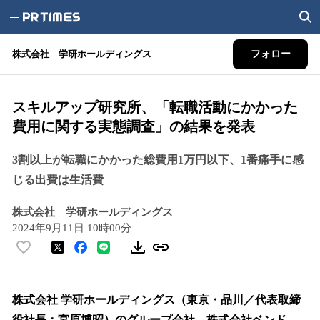
株式会社 学研ホールディングス
フォロー
スキルアップ研究所、「転職活動にかかった
費用に関する実態調査」の結果を発表
3割以上が転職にかかった総費用1万円以下、1番痛手に感
じる出費は生活費
株式会社 学研ホールディングス
2024年9月11日 10時00分
い
い
ね
！
株式会社 学研ホールディングス（東京・品川／代表取締
数
役社長：宮原博昭）のグループ会社、株式会社ベンド