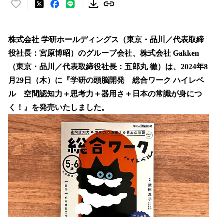
い
い
ね
！
株式会社 学研ホールディングス（東京・品川／代表取締
数
役社長：宮原博昭）のグループ会社、株式会社 Gakken
を
（東京・品川／代表取締役社長：五郎丸 徹）は、2024年8
読
み
月29日（木）に『学研の頭脳開発 総合ワーク ハイレベ
込
ル 空間認知力＋思考力＋器用さ＋日本の常識が身につ
み
く！』を発売いたしました。
中
で
す