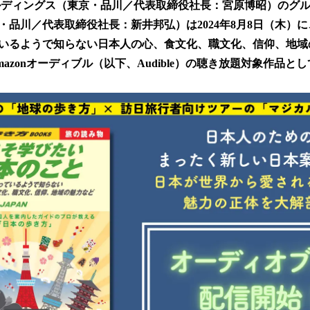
ルディングス（東京・品川／代表取締役社長：宮原博昭）のグ
！
数
・品川／代表取締役社長：新井邦弘）は2024年8月8日（木）
を
いるようで知らない日本人の心、食文化、職文化、信仰、地域
読
azonオーディブル（以下、Audible）の聴き放題対象作品と
み
込
み
中
で
す