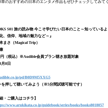
8章のおすすめの日本のエンタメ作品もぜひチェックしてみて
OKS S01 旅の読み物 今こそ学びたい日本のこと～知ってい
化、信仰、地域の魅力など～』
（Magical Trip）
康
0円（税込）※Audible会員プラン聴き放題対象
8月8日
audible.co.jp/pd/B0D9M5XXG5
ンを押して聴いてみよう（※5分間試聴可能です）
細・ご購入はコチラ】
tps://www.arukikata.co.jp/guidebook/series/books/books8018057