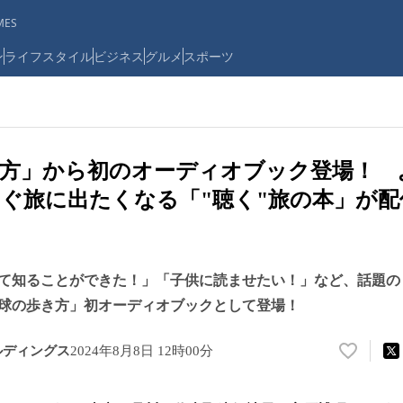
ES
ン
ライフスタイル
ビジネス
グルメ
スポーツ
き方」から初のオーディオブック登場！ 
ぐ旅に出たくなる「"聴く"旅の本」が
て知ることができた！」「子供に読ませたい！」など、話題の
球の歩き方」初オーディオブックとして登場！
ルディングス
2024年8月8日 12時00分
い
い
ね