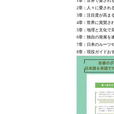
1章：世界で愛され
2章：人々に愛され
3章：注目度が高ま
4章：世界に賞賛さ
5章：地理と文化で
6章：独自の発展を
7章：日本のルーツ
8章：現役ガイドお