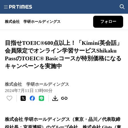
株式会社 学研ホールディングス
フォロー
目指せTOEIC®600点以上！「Kimini英会話」
会員限定でオンライン学習サービスShikaku
PassのTOEIC® Basicコースが特別価格になる
キャンペーンを実施中
株式会社 学研ホールディングス
2024年7月11日 13時00分
い
い
ね
！
株式会社 学研ホールディングス（東京・品川／代表取締
数
役社長：宮原博昭）のグループ会社、株式会社 Glats（東