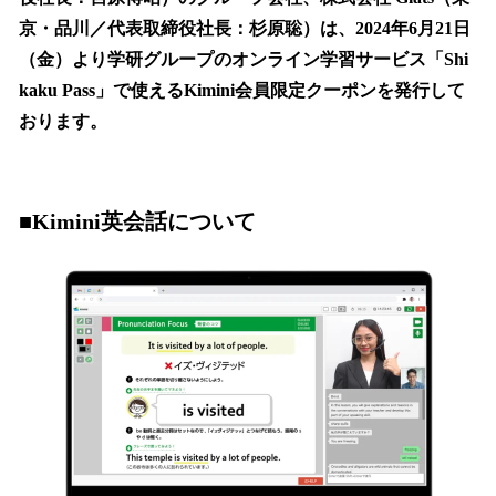
を
京・品川／代表取締役社長：杉原聡）は、2024年6月21日
読
み
（金）より学研グループのオンライン学習サービス「Shi
込
kaku Pass」で使えるKimini会員限定クーポンを発行して
み
おります。
中
で
す
■Kimini英会話について