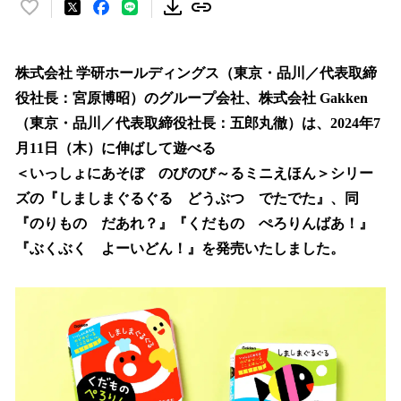
い
い
ね
！
株式会社 学研ホールディングス（東京・品川／代表取締
数
役社長：宮原博昭）のグループ会社、株式会社 Gakken
を
（東京・品川／代表取締役社長：五郎丸徹）は、2024年7
読
み
月11日（木）に伸ばして遊べる
込
＜いっしょにあそぼ のびのび～るミニえほん＞シリー
み
ズの『しましまぐるぐる どうぶつ でたでた』、同
中
で
『のりもの だあれ？』『くだもの ぺろりんばあ！』
す
『ぶくぶく よーいどん！』を発売いたしました。