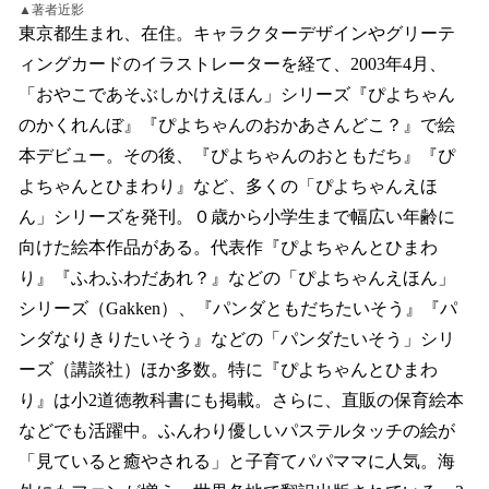
▲著者近影
東京都生まれ、在住。キャラクターデザインやグリーテ
ィングカードのイラストレーターを経て、2003年4月、
「おやこであそぶしかけえほん」シリーズ『ぴよちゃん
のかくれんぼ』『ぴよちゃんのおかあさんどこ？』で絵
本デビュー。その後、『ぴよちゃんのおともだち』『ぴ
よちゃんとひまわり』など、多くの「ぴよちゃんえほ
ん」シリーズを発刊。０歳から小学生まで幅広い年齢に
向けた絵本作品がある。代表作『ぴよちゃんとひまわ
り』『ふわふわだあれ？』などの「ぴよちゃんえほん」
シリーズ（Gakken）、『パンダともだちたいそう』『パ
ンダなりきりたいそう』などの「パンダたいそう」シリ
ーズ（講談社）ほか多数。特に『ぴよちゃんとひまわ
り』は小2道徳教科書にも掲載。さらに、直販の保育絵本
などでも活躍中。ふんわり優しいパステルタッチの絵が
「見ていると癒やされる」と子育てパパママに人気。海