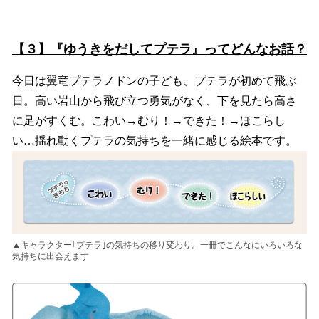
【３】『ゆうきをだしてプテラ』ってどんなお話？
今日は翼竜プテラノドンの子ども、プテラが初めて飛ぶ
日。高い岩山から飛び立つ勇気がなく、下を見たら高さ
に足がすくむ。こわい→むり！→できた！→ほこらし
い…揺れ動くプテラの気持ちを一緒に感じる絵本です。
▲キャラクター｢プテラ｣の気持ちの移り変わり。一冊でこんなにいろいろな
気持ちに出会えます