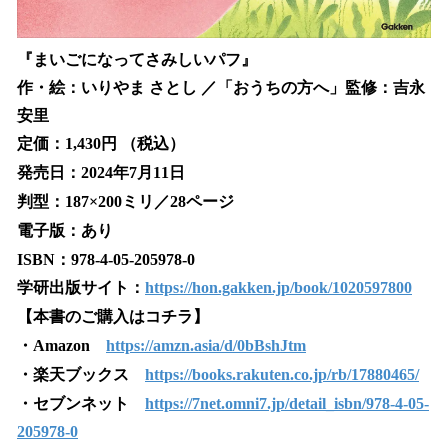
『まいごになってさみしいパフ』
作・絵：いりやま さとし ／「おうちの方へ」監修：吉永
安里
定価：1,430円 （税込）
発売日：2024年7月11日
判型：187×200ミリ／28ページ
電子版：あり
ISBN：978-4-05-205978-0
学研出版サイト：
https://hon.gakken.jp/book/1020597800
【本書のご購入はコチラ】
・Amazon
https://amzn.asia/d/0bBshJtm
・楽天ブックス
https://books.rakuten.co.jp/rb/17880465/
・セブンネット
https://7net.omni7.jp/detail_isbn/978-4-05-
205978-0