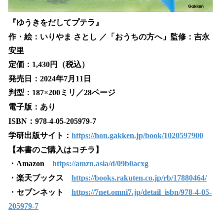
『ゆうきをだしてプテラ』
作・絵：いりやま さとし ／「おうちの方へ」監修：吉永
安里
定価：1,430円（税込）
発売日：2024年7月11日
判型：187×200ミリ／28ページ
電子版：あり
ISBN：978-4-05-205979-7
学研出版サイト：
https://hon.gakken.jp/book/1020597900
【本書のご購入はコチラ】
・Amazon
https://amzn.asia/d/09b0acxg
・楽天ブックス
https://books.rakuten.co.jp/rb/17880464/
・セブンネット
https://7net.omni7.jp/detail_isbn/978-4-05-
205979-7