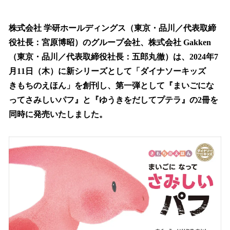
い
ね
！
株式会社 学研ホールディングス（東京・品川／代表取締
数
役社長：宮原博昭）のグループ会社、株式会社 Gakken
を
（東京・品川／代表取締役社長：五郎丸徹）は、2024年7
読
み
月11日（木）に新シリーズとして「ダイナソーキッズ
込
きもちのえほん」を創刊し、第一弾として『まいごにな
み
ってさみしいパフ』と『ゆうきをだしてプテラ』の2冊を
中
で
同時に発売いたしました。
す