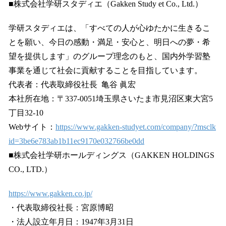
■株式会社学研スタディエ（Gakken Study et Co., Ltd.）
学研スタディエは、「すべての人が心ゆたかに生きるこ
とを願い、今日の感動・満足・安心と、明日への夢・希
望を提供します」のグループ理念のもと、国内外学習塾
事業を通じて社会に貢献することを目指しています。
代表者：代表取締役社長 亀谷 眞宏
本社所在地：〒337-0051埼玉県さいたま市見沼区東大宮5
丁目32-10
Webサイト：
https://www.gakken-studyet.com/company/?msclk
id=3be6e783ab1b11ec9170e032766be0dd
■株式会社学研ホールディングス（GAKKEN HOLDINGS
CO., LTD.）
https://www.gakken.co.jp/
・代表取締役社長：宮原博昭
・法人設立年月日：1947年3月31日