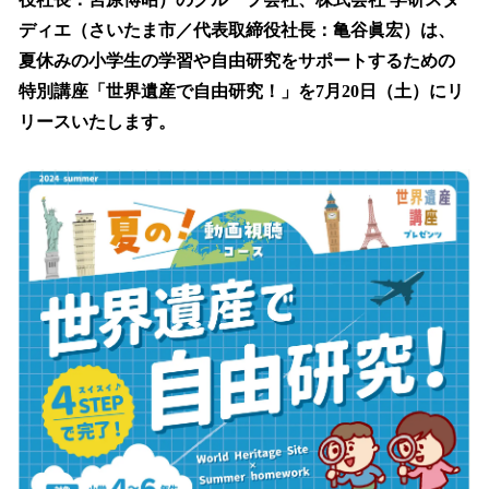
を
ディエ（さいたま市／代表取締役社長：亀谷眞宏）は、
読
み
夏休みの小学生の学習や自由研究をサポートするための
込
特別講座「世界遺産で自由研究！」を7月20日（土）にリ
み
リースいたします。
中
で
す