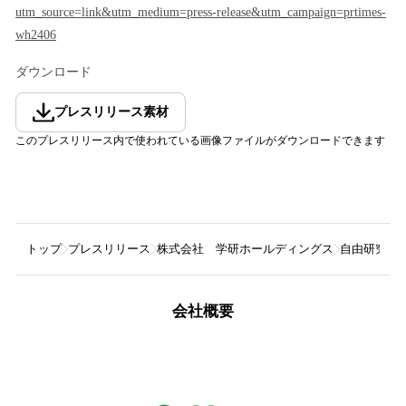
utm_source=link&utm_medium=press-release&utm_campaign=prtimes-
wh2406
ダウンロード
プレスリリース素材
このプレスリリース内で使われている画像ファイルがダウンロードできます
トップ
プレスリリース
株式会社 学研ホールディングス
自由研究の
会社概要