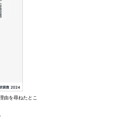
理由を尋ねたとこ
。