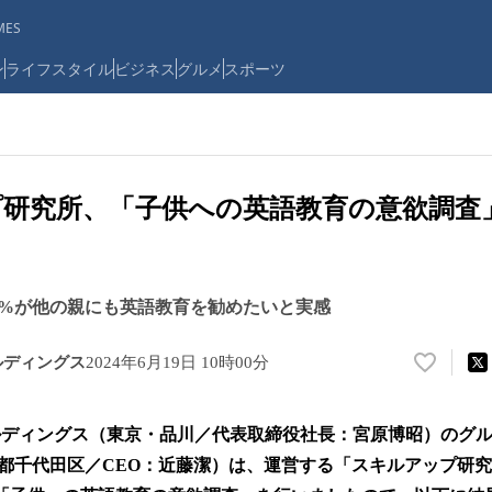
ES
ン
ライフスタイル
ビジネス
グルメ
スポーツ
研究所、「子供への英語教育の意欲調査
5%が他の親にも英語教育を勧めたいと実感
ルディングス
2024年6月19日 10時00分
い
い
ね
ルディングス（東京・品川／代表取締役社長：宮原博昭）のグ
！
数
都千代田区／CEO：近藤潔）は、運営する「スキルアップ研
を