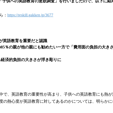
「子供への英語教育の意欲調査」を行いましたので、以下に結
読
み
込
ら：
https://reskill.gakken.jp/3677
み
中
で
す
が英語教育を重要だと認識
の85％の親が他の親にも勧めたい一方で「費用面の負担の大き
る経済的負担の大きさが浮き彫りに
中で、英語教育の重要性が高まり、子供への英語教育にも熱が
度の熱心度が英語教育に対してあるのかについては、明らかに