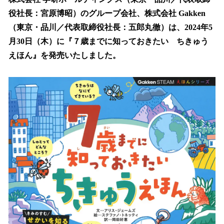
数
役社長：宮原博昭）のグループ会社、株式会社 Gakken
を
（東京・品川／代表取締役社長：五郎丸徹）は、2024年5
読
み
月30日（木）に『７歳までに知っておきたい ちきゅう
込
えほん』を発売いたしました。
み
中
で
す