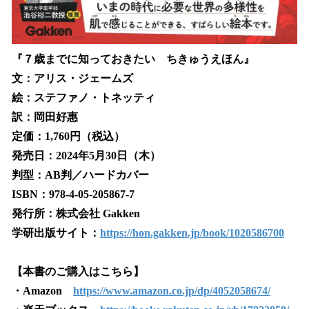
『７歳までに知っておきたい ちきゅうえほん』
文：アリス・ジェームズ
絵：ステファノ・トネッティ
訳：岡田好惠
定価：1,760円（税込）
発売日：2024年5月30日（木）
判型：AB判／ハードカバー
ISBN：978-4-05-205867-7
発行所：株式会社 Gakken
学研出版サイト：
https://hon.gakken.jp/book/1020586700
【本書のご購入はこちら】
・Amazon
https://www.amazon.co.jp/dp/4052058674/