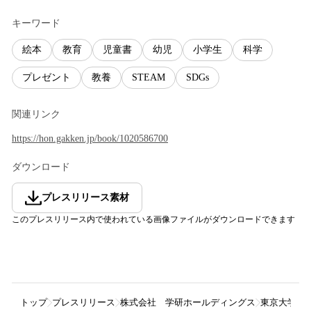
キーワード
絵本
教育
児童書
幼児
小学生
科学
プレゼント
教養
STEAM
SDGs
関連リンク
https://hon.gakken.jp/book/1020586700
ダウンロード
プレスリリース素材
このプレスリリース内で使われている画像ファイルがダウンロードできます
トップ
プレスリリース
株式会社 学研ホールディングス
東京大学薬