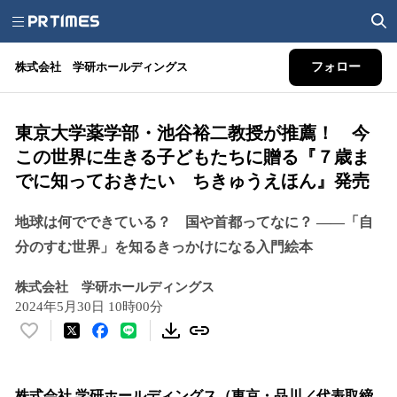
株式会社 学研ホールディングス
フォロー
東京大学薬学部・池谷裕二教授が推薦！ 今
この世界に生きる子どもたちに贈る『７歳ま
でに知っておきたい ちきゅうえほん』発売
地球は何でできている？ 国や首都ってなに？ ――「自
分のすむ世界」を知るきっかけになる入門絵本
株式会社 学研ホールディングス
2024年5月30日 10時00分
い
い
ね
！
株式会社 学研ホールディングス（東京・品川／代表取締