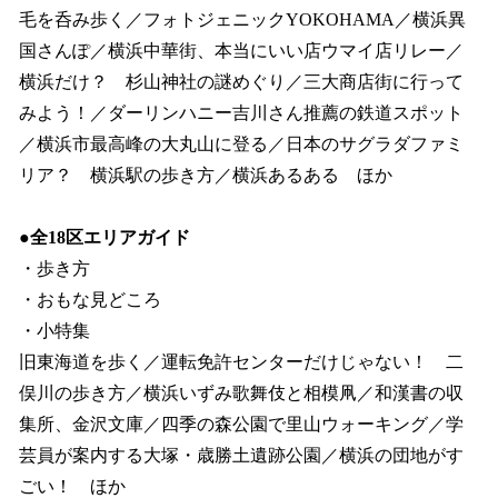
毛を呑み歩く／フォトジェニックYOKOHAMA／横浜異
国さんぽ／横浜中華街、本当にいい店ウマイ店リレー／
横浜だけ？ 杉山神社の謎めぐり／三大商店街に行って
みよう！／ダーリンハニー吉川さん推薦の鉄道スポット
／横浜市最高峰の大丸山に登る／日本のサグラダファミ
リア？ 横浜駅の歩き方／横浜あるある ほか
●全18区エリアガイド
・歩き方
・おもな見どころ
・小特集
旧東海道を歩く／運転免許センターだけじゃない！ 二
俣川の歩き方／横浜いずみ歌舞伎と相模凧／和漢書の収
集所、金沢文庫／四季の森公園で里山ウォーキング／学
芸員が案内する大塚・歳勝土遺跡公園／横浜の団地がす
ごい！ ほか