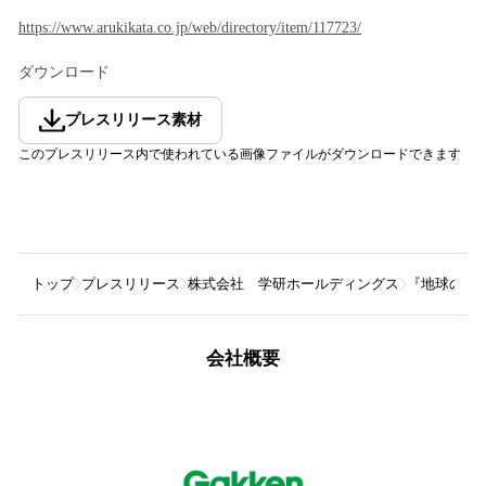
https://www.arukikata.co.jp/web/directory/item/117723/
ダウンロード
プレスリリース素材
このプレスリリース内で使われている画像ファイルがダウンロードできます
トップ
プレスリリース
株式会社 学研ホールディングス
『地球の歩
会社概要