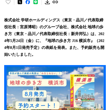
い
い
ね
！
株式会社 学研ホールディングス（東京・品川／代表取締
数
役社長：宮原博昭）のグループ会社、株式会社 地球の歩
を
き方（東京・品川／代表取締役社長：新井邦弘）は、202
読
み
4年5月24日（金）に、『地球の歩き方 J16 横浜市』（202
込
4年8月1日発売予定）の表紙を発表。また、予約販売も開
み
始いたしました。
中
で
す