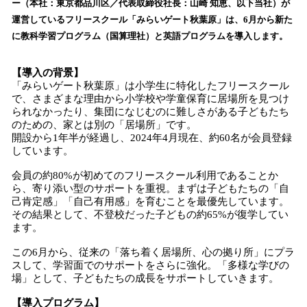
ー（本社：東京都品川区／代表取締役社長：山崎 知恵、以下当社）が
読
運営しているフリースクール「みらいゲート秋葉原」は、6月から新た
み
に教科学習プログラム（国算理社）と英語プログラムを導入します。
込
み
中
【導入の背景】
で
「みらいゲート秋葉原」は小学生に特化したフリースクール
で、さまざまな理由から⼩学校や学童保育に居場所を⾒つけ
す
られなかったり、集団になじむのに難しさがある⼦どもたち
のための、家とは別の「居場所」です。
開設から1年半が経過し、2024年4月現在、約60名が会員登録
しています。
会員の約80%が初めてのフリースクール利用であることか
ら、寄り添い型のサポートを重視。まずは子どもたちの「自
己肯定感」「自己有用感」を育むことを最優先しています。
その結果として、不登校だった子どもの約65%が復学してい
ます。
この6月から、従来の「落ち着く居場所、心の拠り所」にプラ
スして、学習面でのサポートをさらに強化。「多様な学びの
場」として、子どもたちの成長をサポートしていきます。
【導入プログラム】