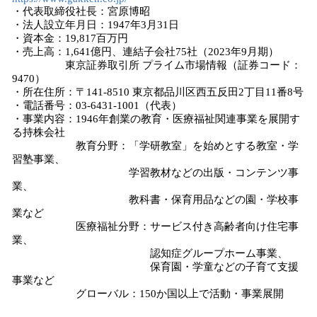
・代表取締役社⻑：宮原博昭
・法⼈設⽴年⽉⽇：1947年3⽉31⽇
・資本⾦：19,817百万円
・売上⾼：1,641億円、連結⼦会社75社（2023年9⽉期）
東京証券取引所 プライム市場情報（証券コード：
9470）
・所在住所：〒141-8510 東京都品川区⻄五反⽥2丁⽬11番8号
・電話番号：03-6431-1001（代表）
・事業内容：1946年創業の教育・医療福祉関連事業を展開す
る持株会社
教育分野：「学研教室」を始めとする教室・学
習塾事業、
学習教材などの出版・コンテンツ事
業、
教科書・保育⽤品などの園・学校事
業など
医療福祉分野：サービス付き⾼齢者向け住宅事
業、
認知症グループホーム事業、
保育園・学童などの⼦育て⽀援
事業など
グローバル：150か国以上で活動・事業展開