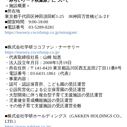
「みらいゲート秋葉原」について
＜施設概要＞
■所在地
東京都千代⽥区神⽥須⽥町1-25 JR神⽥万世橋ビル２F
■開室時間 9:00-18:00
■電話番号 03-5289-0281
https://nursery.cocofump.co.jp/miraigate/
■株式会社学研ココファン・ナーサリー
https://nursery.cocofump.co.jp/
・代表取締役社⻑：⼭崎 知恵
・法⼈設⽴年⽉⽇：2008年5⽉19⽇
・所在住所：〒141-8420 東京都品川区⻄五反⽥2丁⽬11番8号
・電話番号：03-6431-1861（代表）
・事業内容：
・認可・認証保育所、こども園の受託運営
・公設⺠営化による公⽴保育園の受託運営
・⼤型開発に伴う複合型⼦育て⽀援施設の受託運営
・児童健全育成機能施設の受託運営
・その他⼦育て⽀援施設の受託運営全般
■株式会社学研ホールディングス（GAKKEN HOLDINGS CO.,
LTD.）
https://www.gakken.co.jp/