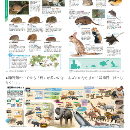
▲哺乳類の中で最も「科」が多いのは、ネズミのなかまの「齧歯目（げっし
もく）」。