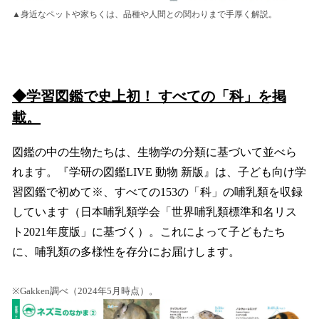
▲身近なペットや家ちくは、品種や人間との関わりまで手厚く解説。
◆学習図鑑で史上初！ すべての「科」を掲
載。
図鑑の中の生物たちは、生物学の分類に基づいて並べら
れます。『学研の図鑑LIVE 動物 新版』は、子ども向け学
習図鑑で初めて※、すべての153の「科」の哺乳類を収録
しています（日本哺乳類学会「世界哺乳類標準和名リス
ト2021年度版」に基づく）。これによって子どもたち
に、哺乳類の多様性を存分にお届けします。
※Gakken調べ（2024年5月時点）。