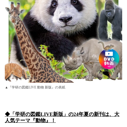
▲『学研の図鑑LIVE 動物 新版』の表紙
◆「学研の図鑑LIVE新版」の24年夏の新刊は、大
人気テーマ『動物』！