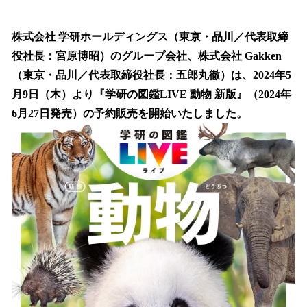
い
ね
！
株式会社 学研ホールディングス（東京・品川／代表取締
数
役社長：宮原博昭）のグループ会社、株式会社 Gakken
を
（東京・品川／代表取締役社長：五郎丸徹）は、2024年5
読
み
月9日（木）より『学研の図鑑LIVE 動物 新版』（2024年
込
6月27日発売）の予約販売を開始いたしました。
み
中
で
す