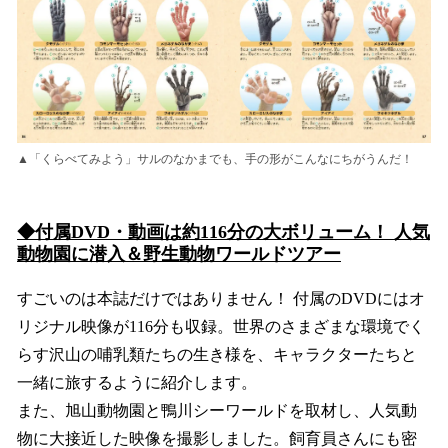
▲「くらべてみよう」サルのなかまでも、手の形がこんなにちがうんだ！
◆付属DVD・動画は約116分の大ボリューム！ 人気
動物園に潜入＆野生動物ワールドツアー
すごいのは本誌だけではありません！ 付属のDVDにはオ
リジナル映像が116分も収録。世界のさまざまな環境でく
らす沢山の哺乳類たちの生き様を、キャラクターたちと
一緒に旅するように紹介します。
また、旭山動物園と鴨川シーワールドを取材し、人気動
物に大接近した映像を撮影しました。飼育員さんにも密