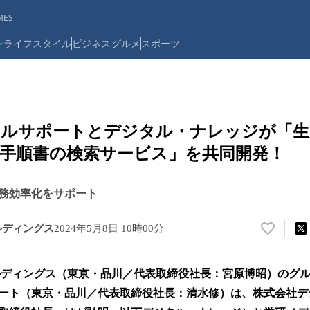
ES
ン
ライフスタイル
ビジネス
グルメ
スポーツ
ルサポートとデジタル・ナレッジが「生
手順書の検索サービス」を共同開発！
務効率化をサポート
ルディングス
2024年5月8日 10時00分
い
い
ね
ルディングス（東京・品川／代表取締役社長：宮原博昭）のグ
！
数
ート（東京・品川／代表取締役社長：清水修）は、株式会社デ
を