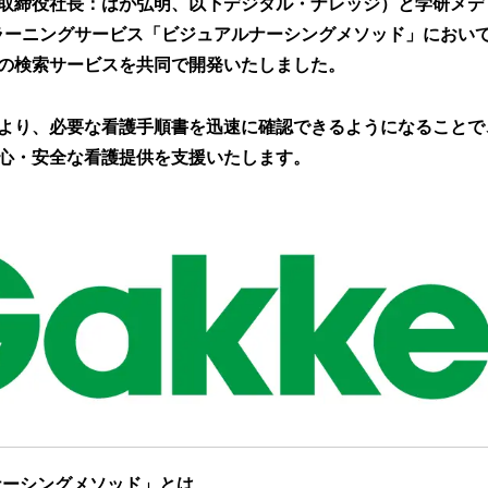
取締役社長：はが弘明、以下デジタル・ナレッジ）と学研メデ
読
ラーニングサービス「ビジュアルナーシングメソッド」において
み
込
の検索サービスを共同で開発いたしました。
み
中
より、必要な看護手順書を迅速に確認できるようになることで
で
す
心・安全な看護提供を支援いたします。
ナーシングメソッド」とは