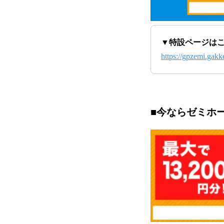
▼特設ページは
https://gpzemi.gakk
■
今ならゼミホー