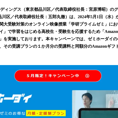
い
ね
ルディングス（東京都品川区／代表取締役社長：宮原博昭）の
！
数
京都品川区／代表取締役社長：五郎丸徹）は、2024年5月1日（水）
を
関大受験対策のオンライン映像授業「学研プライムゼミ」にお
読
イ」で学習をはじめる高校生・受験生を応援するため「Amazo
み
込
」を実施しております。本キャンペーンでは、ゼミホーダイの
み
、その受講プランの１か月分の受講料と同額分のAmazonギフ
中
で
す