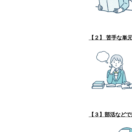
【２】 苦手な単
【３】部活などで