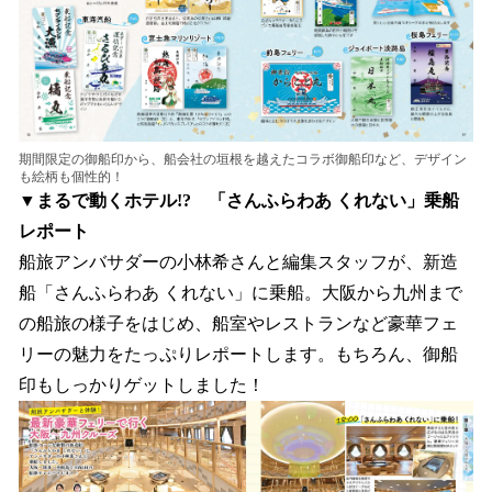
期間限定の御船印から、船会社の垣根を越えたコラボ御船印など、デザイン
も絵柄も個性的！
▼まるで動くホテル!? 「さんふらわあ くれない」乗船
レポート
船旅アンバサダーの小林希さんと編集スタッフが、新造
船「さんふらわあ くれない」に乗船。大阪から九州まで
の船旅の様子をはじめ、船室やレストランなど豪華フェ
リーの魅力をたっぷりレポートします。もちろん、御船
印もしっかりゲットしました！