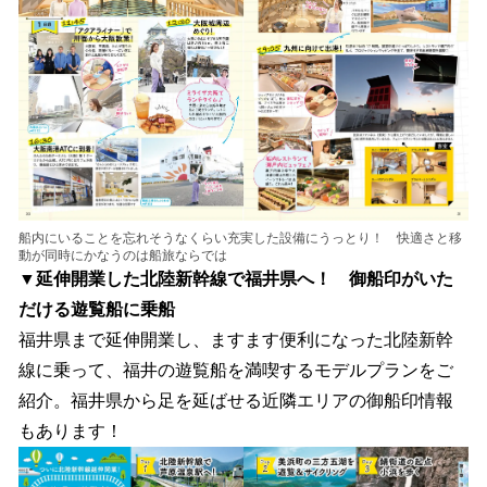
船内にいることを忘れそうなくらい充実した設備にうっとり！ 快適さと移
動が同時にかなうのは船旅ならでは
▼延伸開業した北陸新幹線で福井県へ！ 御船印がいた
だける遊覧船に乗船
福井県まで延伸開業し、ますます便利になった北陸新幹
線に乗って、福井の遊覧船を満喫するモデルプランをご
紹介。福井県から足を延ばせる近隣エリアの御船印情報
もあります！