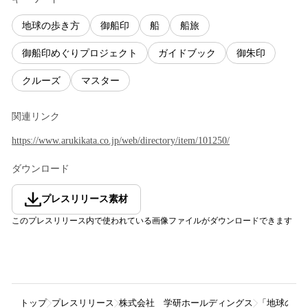
地球の歩き方
御船印
船
船旅
御船印めぐりプロジェクト
ガイドブック
御朱印
クルーズ
マスター
関連リンク
https://www.arukikata.co.jp/web/directory/item/101250/
ダウンロード
プレスリリース素材
このプレスリリース内で使われている画像ファイルがダウンロードできます
トップ
プレスリリース
株式会社 学研ホールディングス
「地球の歩