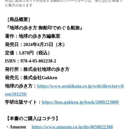
岸辺に観光スポットが点在する隅田川リバークルーズは、海とはひと味違っ
た魅力があります
［商品概要］
『地球の歩き方 御船印でめぐる船旅』
著作：地球の歩き方編集室
発売日：2024年4月25日（木）
定価：1,870円（税込）
ISBN：978-4-05-802238-2
発行所：株式会社地球の歩き方
発売元：株式会社Gakken
地球の歩き方：
https://www.arukikata.co.jp/web/directory/it
em/101250/
学研出版サイト：
https://hon.gakken.jp/book/2080223800
【本書のご購入はコチラ】
・Amazon
https://www.amazon.co.jp/dp/4058022388