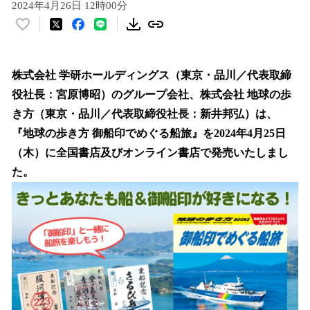
2024年4月26日 12時00分
い
い
ね
！
株式会社 学研ホールディングス（東京・品川／代表取締
数
役社長：宮原博昭）のグループ会社、株式会社 地球の歩
を
き方（東京・品川／代表取締役社長：新井邦弘）は、
読
み
『地球の歩き方 御船印でめぐる船旅』を2024年4月25日
込
（木）に全国書店及びオンライン書店で発売いたしまし
み
た。
中
で
す