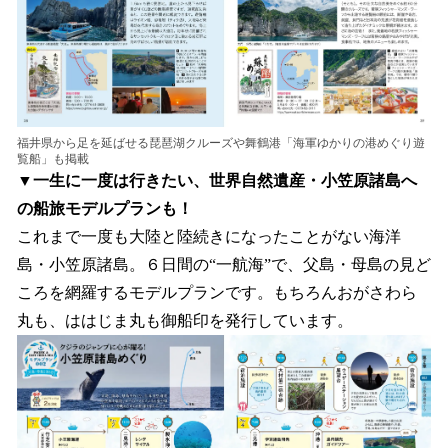
福井県から足を延ばせる琵琶湖クルーズや舞鶴港「海軍ゆかりの港めぐり遊
覧船」も掲載
▼一生に一度は行きたい、世界自然遺産・小笠原諸島へ
の船旅モデルプランも！
これまで一度も大陸と陸続きになったことがない海洋
島・小笠原諸島。６日間の“一航海”で、父島・母島の見ど
ころを網羅するモデルプランです。もちろんおがさわら
丸も、ははじま丸も御船印を発行しています。