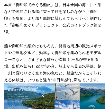
本書『御船印でめぐる船旅』は、日本全国の海・川・湖
などで運航される船に乗って旅を楽しみながら「御船
印」を集め、より船と船旅に親しんでもらうべく制作し
た「御船印めぐりプロジェクト」公式ガイドブック第２
弾。
船や御船印の紹介はもちろん、発着地周辺の観光スポッ
トやご当地グルメ、効率よく御船印を集められるモデル
コースなど、さまざまな情報が満載！ 潮風が香る船着
場、出航を知らせる汽笛の音、船上から見る水平線、刻
一刻と変わりゆく空と海の色など、船旅だからこそ味わ
える体験は、いつもと違う“非日常感”に満ちています。