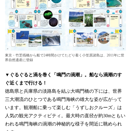
東京・竹芝桟橋から船で24時間かけてたどり着く小笠原諸島は、2011年に世
界自然遺産に登録
▼ぐるぐると渦を巻く「鳴門の渦潮」。船なら渦潮のす
ぐ近くまで行ける！
徳島県と兵庫県の淡路島を結ぶ大鳴門橋の下には、世界
三大潮流のひとつである鳴門海峡の雄大な姿が広がって
います。観潮船に乗って楽しむ「うずしおクルーズ」は
人気の観光アクティビティ。最大時の直径が約30mともい
われる鳴門海峡の渦潮の神秘的な様子を間近に眺められ