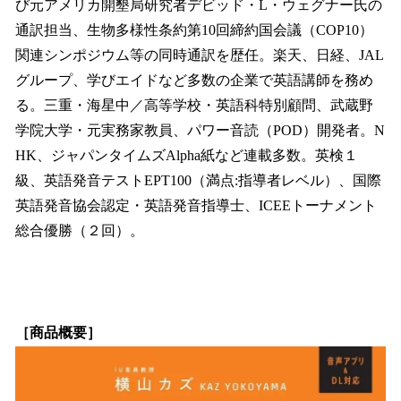
び元アメリカ開墾局研究者デビッド・L・ウェグナー氏の
通訳担当、生物多様性条約第10回締約国会議（COP10）
関連シンポジウム等の同時通訳を歴任。楽天、日経、JAL
グループ、学びエイドなど多数の企業で英語講師を務め
る。三重・海星中／高等学校・英語科特別顧問、武蔵野
学院大学・元実務家教員、パワー音読（POD）開発者。N
HK、ジャパンタイムズAlpha紙など連載多数。英検１
級、英語発音テストEPT100（満点:指導者レベル）、国際
英語発音協会認定・英語発音指導士、ICEEトーナメント
総合優勝（２回）。
［商品概要］