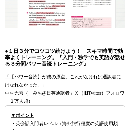
●１日３分でコツコツ続けよう！ スキマ時間で効
率よくトレーニング。『入門・独学でも英語が話せ
る３分間パワー音読トレーニング』
「【パワー音読】が僕の原点。これがなければ通訳者に
はなれなかった。」
中村光秀（「みち@日英通訳者」Ｘ（旧Twitter）フォロワ
ー２万人超）
▼ポイント
・英会話入門者レベル（海外旅行程度の英語使用頻