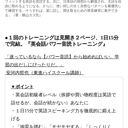
フィットする英語を音読する。次に、日本語の発想から解放され、主語を自
由に取れるようになる。さらに、使い回しのきく自然なパターンを最優先し
て練習する。そうすれば、楽に話し、聞き取るための発音練習に集中でき
る」（著：横山カズ氏）
●１回のトレーニングは見開き２ページ、1日15分
で完結。『英会話パワー音読トレーニング』
「迷っているなら【パワー音読】から始めればいい。学
習の出だしにぴったりだ。」
安河内哲也（東進ハイスクール講師）
▼ポイント
・英会話初級者レベル（挨拶や買い物程度は英語で
話せるが、会話が続かない）あなたに
・１日15分で英語スピーキング力を徹底的に鍛え上
げる
・「地雷を踏む」「モヤモヤする」「しっくりく