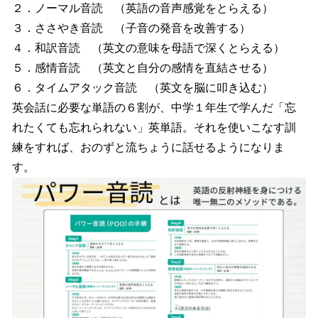
２．ノーマル音読 （英語の音声感覚をとらえる）
３．ささやき音読 （子音の発音を改善する）
４．和訳音読 （英文の意味を母語で深くとらえる）
５．感情音読 （英文と自分の感情を直結させる）
６．タイムアタック音読 （英文を脳に叩き込む）
英会話に必要な単語の６割が、中学１年生で学んだ「忘
れたくても忘れられない」英単語。それを使いこなす訓
練をすれば、おのずと流ちょうに話せるようになりま
す。