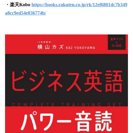
・楽天Kobo
https://books.rakuten.co.jp/rk/12ef6801dc7b349
a8cc9ed54e036774b/