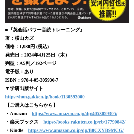
■『英会話パワー音読トレーニング』
著：横山カズ
価格：1,980円 (税込)
発売日：2024年4月25日（木）
判型：A5判／192ページ
電子版：あり
ISBN：978-4-05-305930-7
▼学研出版サイト
https://hon.gakken.jp/book/1130593000
【ご購入はこちらから】
・Amazon
https://www.amazon.co.jp/dp/4053059305/
・楽天ブックス
https://books.rakuten.co.jp/rb/17790842/
・Kindle
https://www.amazon.co.jp/dp/B0CXYB9MCG/