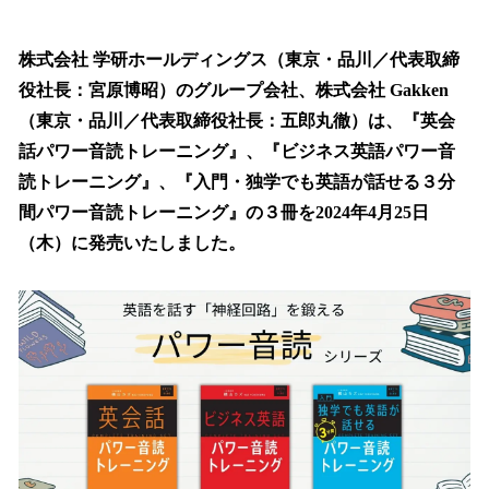
い
ね
！
株式会社 学研ホールディングス（東京・品川／代表取締
数
役社長：宮原博昭）のグループ会社、株式会社 Gakken
を
（東京・品川／代表取締役社長：五郎丸徹）は、『英会
読
み
話パワー音読トレーニング』、『ビジネス英語パワー音
込
読トレーニング』、『入門・独学でも英語が話せる３分
み
間パワー音読トレーニング』の３冊を2024年4月25日
中
で
（木）に発売いたしました。
す