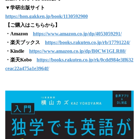
▼学研出版サイト
https://hon.gakken.jp/book/1130592900
【ご購入はこちらから】
・Amazon
https://www.amazon.co.jp/dp/4053059291/
・楽天ブックス
https://books.rakuten.co.jp/rb/17791224/
・Kindle
https://www.amazon.co.jp/dp/B0CW1GLR88/
・楽天Kobo
https://books.rakuten.co.jp/rk/0cdd984e3ff632
ceac22a475a1e3964f/