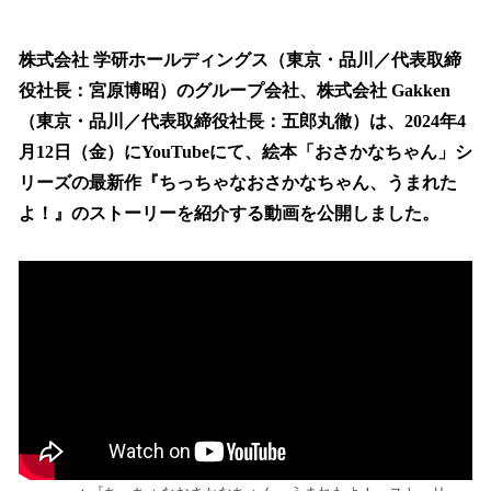
い
ね
！
株式会社 学研ホールディングス（東京・品川／代表取締
数
役社長：宮原博昭）のグループ会社、株式会社 Gakken
を
（東京・品川／代表取締役社長：五郎丸徹）は、2024年4
読
み
月12日（金）にYouTubeにて、絵本「おさかなちゃん」シ
込
リーズの最新作『ちっちゃなおさかなちゃん、うまれた
み
よ！』のストーリーを紹介する動画を公開しました。
中
で
す