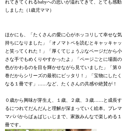
れてきてくれるbabyへの思いが溢れてきて、とても感動
しました（1歳児ママ）
ほかにも、「たくさんの愛に心がホッコリして幸せな気
持ちになりました」「オノマトペを読むとキャッキャッ
と笑ってくれた！」「厚くてじょうぶなページだから小
さな手でもめくりやすかったよ」「ページごとに場面の
色がかわるのを目を輝かせながら見ていました」「第０
巻だからシリーズの最初にピッタリ！」「宝物にしたく
なる１冊です」……など、たくさんの共感や絶賛が！
０歳から興味が芽生え、１歳、２歳、３歳……と成長す
るにつれてだんだんと理解が深まっていく絵本。プレマ
マパパからばぁばじぃじまで、家族みんなで楽しめる１
冊です。