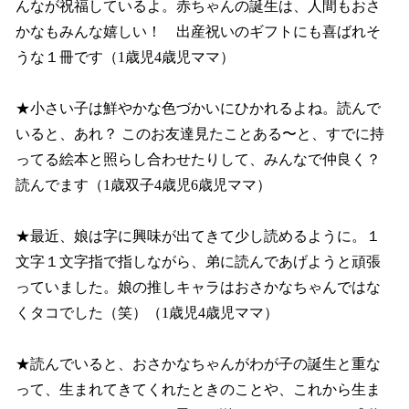
んなが祝福しているよ。赤ちゃんの誕生は、人間もおさ
かなもみんな嬉しい！ 出産祝いのギフトにも喜ばれそ
うな１冊です（1歳児4歳児ママ）
★小さい子は鮮やかな色づかいにひかれるよね。読んで
いると、あれ？ このお友達見たことある〜と、すでに持
ってる絵本と照らし合わせたりして、みんなで仲良く？
読んでます（1歳双子4歳児6歳児ママ）
★最近、娘は字に興味が出てきて少し読めるように。１
文字１文字指で指しながら、弟に読んであげようと頑張
っていました。娘の推しキャラはおさかなちゃんではな
くタコでした（笑）（1歳児4歳児ママ）
★読んでいると、おさかなちゃんがわが子の誕生と重な
って、生まれてきてくれたときのことや、これから生ま