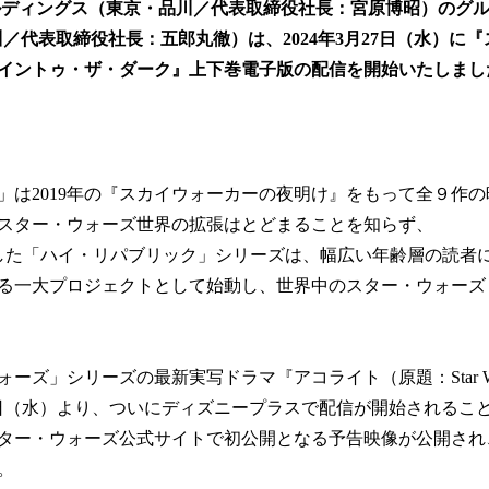
ルディングス（東京・品川／代表取締役社長：宮原博昭）のグ
！
数
品川／代表取締役社長：五郎丸徹）は、2024年3月27日（水）に
を
イントゥ・ザ・ダーク』上下巻電子版の配信を開始いたしまし
読
み
込
み
中
」は2019年の『スカイウォーカーの夜明け』をもって全９作
で
す
スター・ウォーズ世界の拡張はとどまることを知らず、
始動した「ハイ・リパブリック」シリーズは、幅広い年齢層の読者
る一大プロジェクトとして始動し、世界中のスター・ウォーズ
ズ」シリーズの最新実写ドラマ『アコライト（原題：Star Wars：T
月5日（水）より、ついにディズニープラスで配信が開始されることが
スター・ウォーズ公式サイトで初公開となる予告映像が公開さ
。