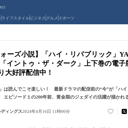
ES
ン
ライフスタイル
ビジネス
グルメ
スポーツ
ォーズ小説】「ハイ・リパブリック」Y
「イントゥ・ザ・ダーク」上下巻の電子
より大好評配信中！
」は読んでこそ楽しい！ 最新ドラマの配信前の“今”が「ハ
 エピソード１の200年前、黄金期のジェダイの活躍が描かれ
ルディングス
2024年4月16日 11時00分
い
い
ね