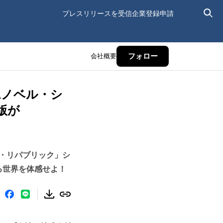
プレスリリースを受信
企業登録申請
会社概要
フォロー
Aノベル・シ
版が
イ・リパブリック」シ
る世界を体感せよ！