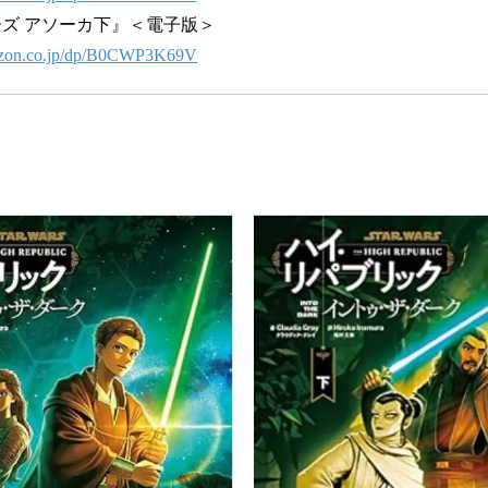
ズ アソーカ下』＜電子版＞
azon.co.jp/dp/B0CWP3K69V