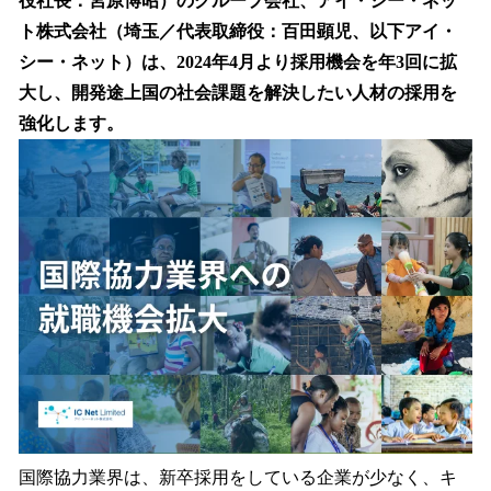
役社長：宮原博昭）のグループ会社、アイ・シー・ネッ
を
ト株式会社（埼玉／代表取締役：百田顕児、以下アイ・
読
み
シー・ネット）は、2024年4月より採用機会を年3回に拡
込
大し、開発途上国の社会課題を解決したい人材の採用を
み
強化します。
中
で
す
国際協力業界は、新卒採用をしている企業が少なく、キ