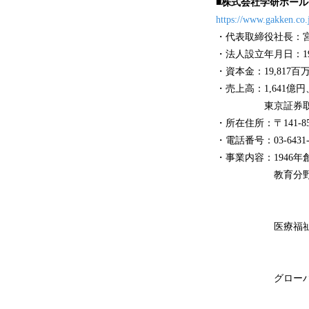
■株式会社学研ホールディ
https://www.gakken.co.
・代表取締役社長：
・法人設立年月日：19
・資本金：19,817百
・売上高：1,641億円
東京証券取引所 
・所在住所：〒141-
・電話番号：03-6431
・事業内容：1946
教育分野：「学
学習教材な
教科書・保育
医療福祉分野：
認知症グ
保育園・学
グローバル：1