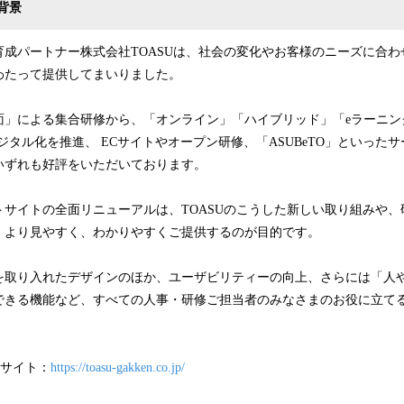
背景
育成パートナー株式会社TOASUは、社会の変化やお客様のニーズに合わ
わたって提供してまいりました。
面」による集合研修から、「オンライン」「ハイブリッド」「eラーニン
デジタル化を推進、 ECサイトやオープン研修、「ASUBeTO」といった
いずれも好評をいただいております。
トサイトの全面リニューアルは、TOASUのこうした新しい取り組みや、
、より見やすく、わかりやすくご提供するのが目的です。
を取り入れたデザインのほか、ユーザビリティーの向上、さらには「人
できる機能など、すべての人事・研修ご担当者のみなさまのお役に立て
トサイト：
https://toasu-gakken.co.jp/