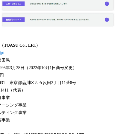
ASU Co., Ltd.）
jp/
宮田晃
5年3月28日（2022年10月1日商号変更）
0円
0031 東京都品川区西五反田2丁目11番8号
-1411（代表）
遣事業
ング事業
ング事業
事業