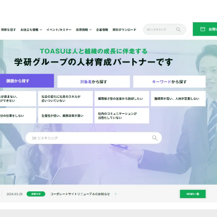
読
み
込
み
中
で
す