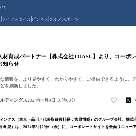
ES
ン
ライフスタイル
ビジネス
グルメ
スポーツ
人材育成パートナー【株式会社TOASU】より、コーポ
お知らせ
な情報を、より見やすく、わかりやすく、ご提供できるように、
どを刷新しました。
ルディングス
2024年4月9日 10時00分
い
い
ね
ディングス（東京・品川／代表取締役社長：宮原博昭）のグループ会社、株式会
！
田 晃）は、2024年3月29日（金）に、コーポレートサイトを全面リニュー
数
を