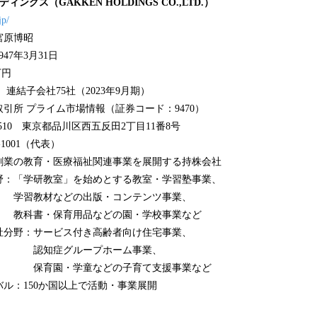
ングス（GAKKEN HOLDINGS CO.,LTD.）
jp/
宮原博昭
47年3月31日
万円
、連結子会社75社（2023年9月期）
プライム市場情報（証券コード：9470）
8510 東京都品川区西五反田2丁目11番8号
-1001（代表）
年創業の教育・医療福祉関連事業を展開する持株会社
研教室」を始めとする教室・学習塾事業、
どの出版・コンテンツ事業、
用品などの園・学校事業など
サービス付き高齢者向け住宅事業、
ループホーム事業、
童などの子育て支援事業など
50か国以上で活動・事業展開