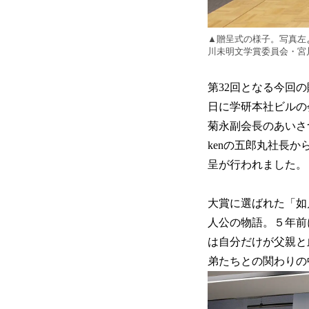
▲贈呈式の様子。写真左よ
川未明文学賞委員会・宮
第32回となる今回の
日に学研本社ビルの
菊永副会長のあいさ
kenの五郎丸社長
呈が行われました。
大賞に選ばれた「如
人公の物語。５年前
は自分だけが父親と
弟たちとの関わりの