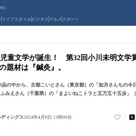
ES
ン
ライフスタイル
ビジネス
グルメ
スポーツ
児童文学が誕生！ 第32回小川未明文学
の題材は『鍼灸』。
募作品の中から、古都こいとさん（東京都）の「如月さんちの今
 ふみえさん（千葉県）の「まよいねこトラと五万五十五歩」
ルディングス
2024年4月8日 13時00分
い
い
ね