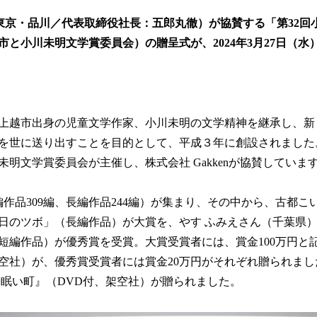
！
数
n（東京・品川／代表取締役社長：五郎丸徹）が協賛する「第32
を
市と小川未明文学賞委員会）の贈呈式が、2024年3月27日（水
読
み
込
み
中
上越市出身の児童文学作家、小川未明の文学精神を継承し、新
で
す
を世に送り出すことを目的として、平成３年に創設されました
明文学賞委員会が主催し、株式会社 Gakkenが協賛していま
編作品309編、長編作品244編）が集まり、その中から、古都
日のツボ」（長編作品）が大賞を、やす ふみえさん（千葉県
短編作品）が優秀賞を受賞。大賞受賞者には、賞金100万円と
空社）が、優秀賞受賞者には賞金20万円がそれぞれ贈られま
 眠い町』（DVD付、架空社）が贈られました。