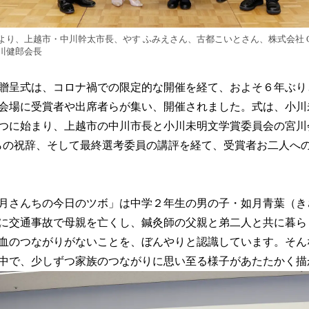
り、上越市・中川幹太市長、やす ふみえさん、古都こいとさん、株式会社 Ga
川健郎会長
贈呈式は、コロナ禍での限定的な開催を経て、およそ６年ぶりとな
会場に受賞者や出席者らが集い、開催されました。式は、小川
つに始まり、上越市の中川市長と小川未明文学賞委員会の宮川会
からの祝辞、そして最終選考委員の講評を経て、受賞者お二人へ
月さんちの今日のツボ」は中学２年生の男の子・如月青葉（き
に交通事故で母親を亡くし、鍼灸師の父親と弟二人と共に暮ら
血のつながりがないことを、ぼんやりと認識しています。そん
中で、少しずつ家族のつながりに思い至る様子があたたかく描