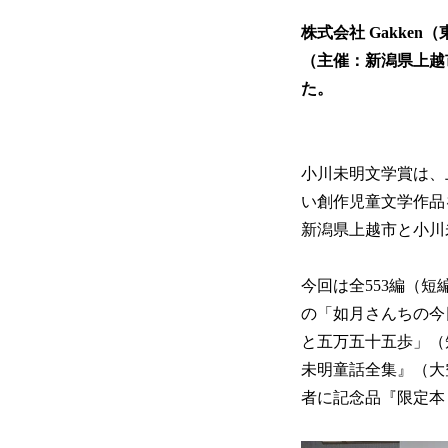
株式会社 Gakke
（主催：新潟県上越
た。
小川未明文学賞は、
い創作児童文学作品
新潟県上越市と小川未
今回は全553編（短
の「如月さんちの今
と五万五十五歩」（
未明童話全集』（大
者に記念品『限定本