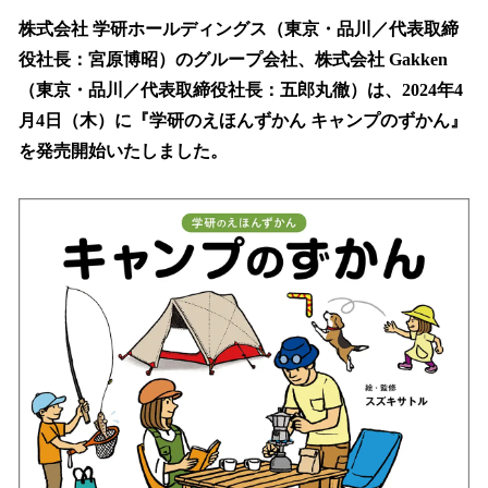
ね
！
株式会社 学研ホールディングス（東京・品川／代表取締
数
役社長：宮原博昭）のグループ会社、株式会社 Gakken
を
（東京・品川／代表取締役社長：五郎丸徹）は、2024年4
読
み
月4日（木）に『学研のえほんずかん キャンプのずかん』
込
を発売開始いたしました。
み
中
で
す