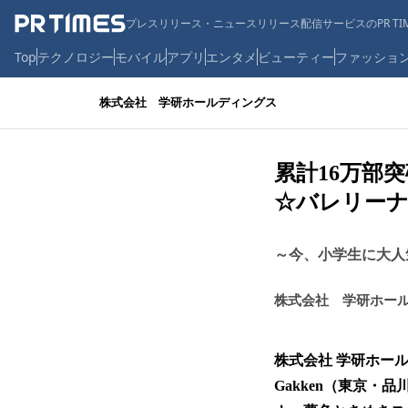
プレスリリース・ニュースリリース配信サービスのPR TIM
Top
テクノロジー
モバイル
アプリ
エンタメ
ビューティー
ファッショ
株式会社 学研ホールディングス
累計16万部
☆バレリーナ
～今、小学生に大人
株式会社 学研ホー
株式会社 学研ホー
Gakken（東京・