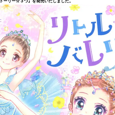
トーリー☆３つ』を発売いたしました。
読
み
込
み
中
で
す