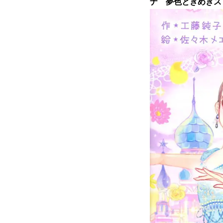
ナ 夢色ときめきス