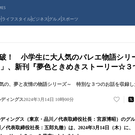
ES
ン
ライフスタイル
ビジネス
グルメ
スポーツ
突破！ 小学生に大人気のバレエ物語シリ
」、新刊『夢色ときめきストーリー☆３
気の、夢と友情の物語シリーズ～ 特別な３つのお話を収録し
ルディングス
2024年3月14日 10時00分
い
い
ね
ルディングス（東京・品川／代表取締役社長：宮原博昭）のグ
！
数
品川／代表取締役社長：五郎丸徹）は、2024年3月14日（木）に
を