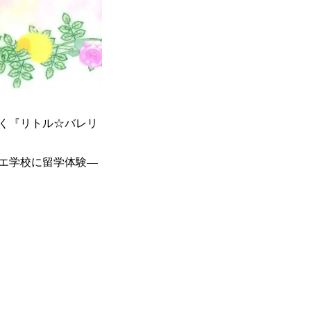
描く『リトル☆バレリ
エ学校に留学体験―