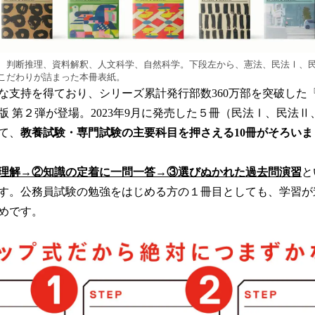
、判断推理、資料解釈、人文科学、自然科学。下段左から、憲法、民法Ⅰ、
こだわりが詰まった本冊表紙。
な支持を得ており、シリーズ累計発行部数360万部を突破した
版 第２弾が登場。2023年9月に発売した５冊（民法Ⅰ、民法
て、
教養試験・専門試験の主要科目を押さえる10冊がそろいま
理解→②知識の定着に一問一答→③選びぬかれた過去問演習
と
す。公務員試験の勉強をはじめる方の１冊目としても、学習が
めです。