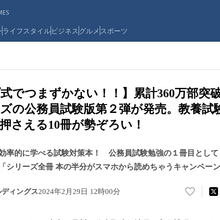
ES
ン
ライフスタイル
ビジネス
グルメ
スポーツ
式でつまずかない！！】累計360万部突
ズの公務員試験版第２弾が発売。教養試
押さえる10冊が勢ぞろい！
効率的に学べる試験対策本！ 公務員試験勉強の１冊目として
「シリーズ全冊 本の半分がスマホから読めちゃうキャンペー
ルディングス
2024年2月29日 12時00分
い
い
ね