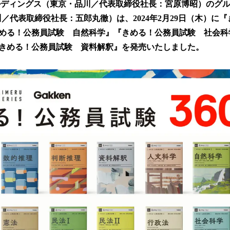
ルディングス（東京・品川／代表取締役社長：宮原博昭）のグ
！
数
品川／代表取締役社長：五郎丸徹）は、2024年2月29日（木）に
を
める！公務員試験 自然科学』『きめる！公務員試験 社会科
読
きめる！公務員試験 資料解釈』を発売いたしました。
み
込
み
中
で
す