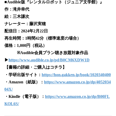
■Audible版『レンタルロボット（ジュニア文学館）』
作：滝井幸代
絵：三木謙次
ナレーター：藤沢実穂
配信日：2024年2月22日
再生時間：1時間42分（標準速度の場合）
価格：1,000円（税込）
※Audible会員プラン聴き放題対象作品
▶
https://www.audible.co.jp/pd/B0CM6XDW1D
【書籍の詳細・ご購入はコチラ】
・学研出版サイト：
https://hon.gakken.jp/book/1020340400
・Amazon（紙版）：
https://www.amazon.co.jp/dp/4052034
04X/
・Kindle（電子版）：
https://www.amazon.co.jp/dp/B00FL
KOL6S/