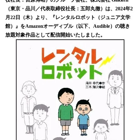
を
（東京・品川／代表取締役社長：五郎丸徹）は、2024年2
読
み
月22日（木）より、『レンタルロボット（ジュニア文学
込
館）』をAmazonオーディブル（以下、Audible）の聴き
み
放題対象作品として配信開始いたしました。
中
で
す