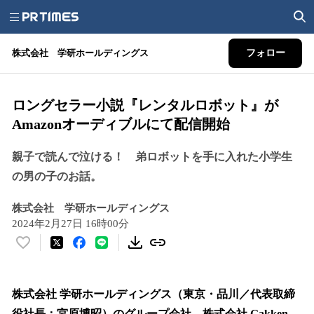
株式会社 学研ホールディングス
フォロー
ロングセラー小説『レンタルロボット』が
Amazonオーディブルにて配信開始
親子で読んで泣ける！ 弟ロボットを手に入れた小学生
の男の子のお話。
株式会社 学研ホールディングス
2024年2月27日 16時00分
い
い
ね
！
株式会社 学研ホールディングス（東京・品川／代表取締
数
役社長：宮原博昭）のグループ会社、株式会社 Gakken