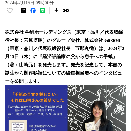
2024年2月15日 09時00分
い
い
ね
！
株式会社 学研ホールディングス（東京・品川／代表取締
数
役社長：宮原博昭）のグループ会社、株式会社 Gakken
を
（東京・品川／代表取締役社長：五郎丸徹）は、2024年2
読
み
月15日（木）に『経済評論家の父から息子への手紙』
込
（著：山崎元）を発売します。発売を記念して、本書の
み
誕生から制作秘話についての編集担当者へのインタビュ
中
で
ーを公開します。
す