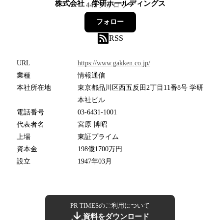
株式会社 学研ホールディングス
445
フォロワー
フォロー
RSS
URL
https://www.gakken.co.jp/
業種
情報通信
本社所在地
東京都品川区西五反田2丁目11番8号 学研
本社ビル
電話番号
03-6431-1001
代表者名
宮原 博昭
上場
東証プライム
資本金
198億1700万円
設立
1947年03月
PR TIMESのご利用について
資料をダウンロード