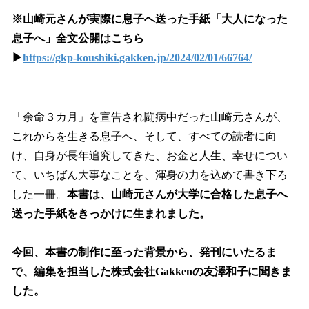
※山崎元さんが実際に息子へ送った手紙「大人になった
息子へ」全文公開はこちら
▶
https://gkp-koushiki.gakken.jp/2024/02/01/66764/
「余命３カ月」を宣告され闘病中だった山崎元さんが、
これからを生きる息子へ、そして、すべての読者に向
け、自身が長年追究してきた、お金と人生、幸せについ
て、いちばん大事なことを、渾身の力を込めて書き下ろ
した一冊。
本書は、山崎元さんが大学に合格した息子へ
送った手紙をきっかけに生まれました。
今回、本書の制作に至った背景から、発刊にいたるま
で、編集を担当した株式会社Gakkenの友澤和子に聞きま
した。