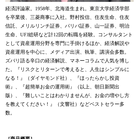
経済評論家。1958年、北海道生まれ。東京大学経済学部
を卒業後、三菱商事に入社。野村投信、住友生命、住友
信託、メリルリンチ証券、パリバ証券、山一証券、明治
生命、UFJ総研など計12回の転職を経験。コンサルタント
として資産運用分野を専門に手掛けるほか、経済解説や
資産運用を中心に、メディア出演、執筆、講演会多数。
ズバリ語る辛口の経済解説、マネーコラムで人気を博し
た。『リスクとリターンで考えると、人生はシンプルに
なる！』（ダイヤモンド社）、『ほったらかし投資
術』、『超簡単お金の運用術』（以上、朝日新聞出
版）、『難しいことはわかりませんが、お金の増やし方
を教えてください！』（文響社）などベストセラー多
数。
［商品概要］