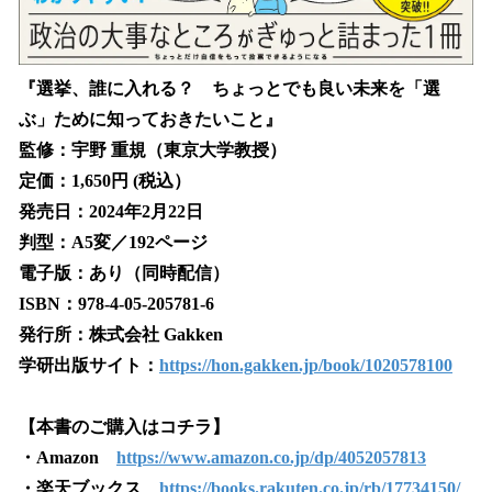
『選挙、誰に入れる？ ちょっとでも良い未来を「選
ぶ」ために知っておきたいこと』
監修：宇野 重規（東京大学教授）
定価：1,650円 (税込）
発売日：2024年2月22日
判型：A5変／192ページ
電子版：あり（同時配信）
ISBN：978-4-05-205781-6
発行所：株式会社 Gakken
学研出版サイト：
https://hon.gakken.jp/book/1020578100
【本書のご購入はコチラ】
・Amazon
https://www.amazon.co.jp/dp/4052057813
・楽天ブックス
https://books.rakuten.co.jp/rb/17734150/