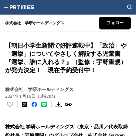
株式会社 学研ホールディングス
フォロー
【朝日小学生新聞で好評連載中】「政治」や
「選挙」についてやさしく解説する児童書
『選挙、誰に入れる？』（監修：宇野重規）
が発売決定！ 現在予約受付中！
株式会社 学研ホールディングス
2024年1月16日 13時20分
い
い
ね
！
株式会社 学研ホールディングス（東京・品川／代表取締
数
役社長：宮原博昭）のグループ会社、株式会社 Gakken