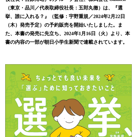
を
（東京・品川／代表取締役社長：五郎丸徹）は、『選
読
み
挙、誰に入れる？』（監修：宇野重規／2024年2月22日
込
（木）発売予定）の予約販売を開始いたしました。ま
み
た、本書の発売に先立ち、2024年1月16日（火）より、本
中
で
書の内容の一部が朝日小学生新聞で連載されています。
す