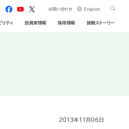
お問い合わせ
English
ビリティ
投資家情報
採用情報
挑戦ストーリー
創造プロセス
自然資本への対応
学生・社会人
個人投資家の皆様へ
内・動画
社会関係資本の深化
法人のお客様
免責事項
2013年11月06日