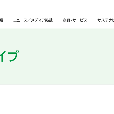
報
ニュース／メディア掲載
商品・サービス
サステナ
イブ
サステナビリティ経営
ージ
IRニュース
中学生
IRライブラリ
グループ理念
重点課題（マテリアリティ）と価値
高校生
株式情報
会社情報
（交通案内図）
インクルージョンの取り組み
グローバル
IRよくあるご質問
グループ会社一覧
ガバナンスへの取り組み
デジタル
電子公告
会社案