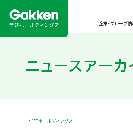
企業・グループ情
企業・グループ情報
ニュース／メディア掲載
商品・サービス
サステナビリティ
投資家情報
ニュースアーカ
About Gakken Group
ニュースリリース
乳幼児
統合報告書
経営方針
メディア掲載
小学生
学研グループの
業績・財務
トップメッセ
グループのあゆみ
園・学校・教育関係の方
人的資本の強化
IRカレンダー
アクセスマップ 
高齢者
ダイバーシティ＆
IRニュース
学研ホールディングス
研究所・関連財団