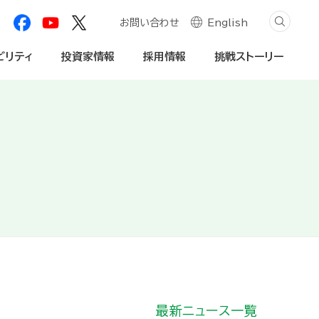
お問い合わせ
English
ビリティ
投資家情報
採用情報
挑戦ストーリー
創造プロセス
自然資本への対応
学生・社会人
個人投資家の皆様へ
内・動画
社会関係資本の深化
法人のお客様
免責事項
最新ニュース一覧