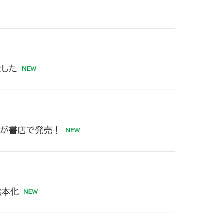
ました
本が書店で発売！
絵本化