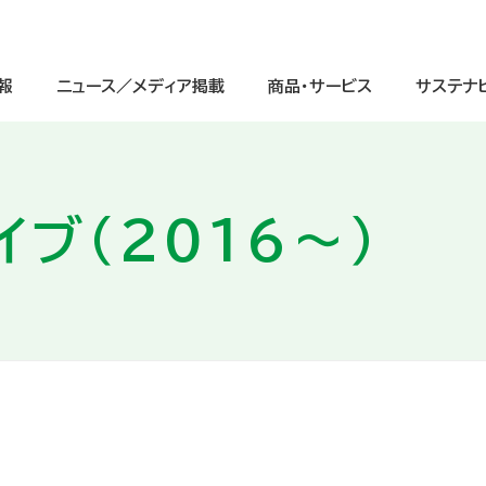
報
ニュース／メディア掲載
商品・サービス
サステナ
ブ（2016～）
サステナビリティ経営
ージ
IRニュース
中学生
IRライブラリ
グループ理念
重点課題（マテリアリティ）と価値
高校生
株式情報
会社情報
（交通案内図）
インクルージョンの取り組み
グローバル
IRよくあるご質問
グループ会社一覧
ガバナンスへの取り組み
デジタル
電子公告
会社案