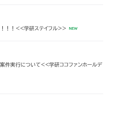
目！！！<<学研ステイフル>>
号案件実行について<<学研ココファンホールデ