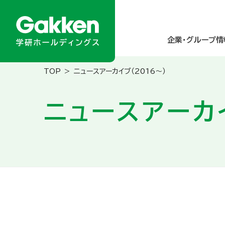
企業・グループ情
ニュースアーカイブ（2016～）
企業・グループ情報
ニュース／メディア掲載
商品・サービス
サステナビリティ
投資家情報
ニュースアーカイ
About Gakken Group
ニュースリリース
乳幼児
統合報告書
経営方針
メディア掲載
小学生
学研グループの
業績・財務
トップメッセ
グループのあゆみ
園・学校・教育関係の方
人的資本の強化
IRカレンダー
アクセスマップ 
高齢者
ダイバーシティ＆
IRニュース
研究所・関連財団