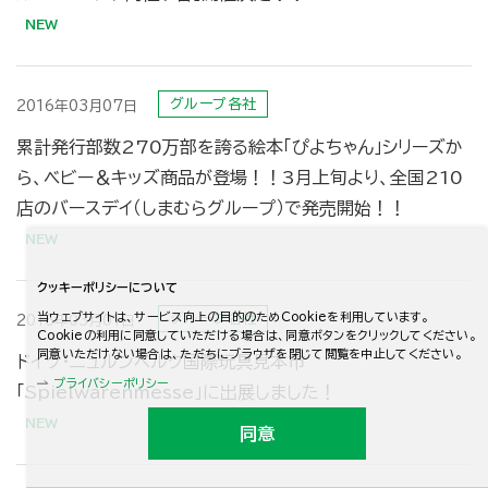
グループ各社
2016年03月07日
累計発行部数270万部を誇る絵本「ぴよちゃん」シリーズか
ら、ベビー＆キッズ商品が登場！！3月上旬より、全国210
店のバースデイ（しまむらグループ）で発売開始！！
クッキーポリシーについて
当ウェブサイトは、サービス向上の目的のためCookieを利用しています。
グループ各社
2016年03月01日
Cookieの利用に同意していただける場合は、同意ボタンをクリックしてください。
同意いただけない場合は、ただちにブラウザを閉じて閲覧を中止してください。
ドイツ・ニュルンベルク国際玩具見本市
プライバシーポリシー
「Spielwarenmesse」に出展しました！
同意