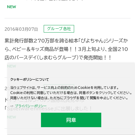
グループ各社
2016年03月07日
累計発行部数270万部を誇る絵本「ぴよちゃん」シリーズか
ら、ベビー＆キッズ商品が登場！！3月上旬より、全国210
店のバースデイ（しまむらグループ）で発売開始！！
クッキーポリシーについて
当ウェブサイトは、サービス向上の目的のためCookieを利用しています。
グループ各社
2016年03月01日
Cookieの利用に同意していただける場合は、同意ボタンをクリックしてください。
同意いただけない場合は、ただちにブラウザを閉じて閲覧を中止してください。
ドイツ・ニュルンベルク国際玩具見本市
プライバシーポリシー
「Spielwarenmesse」に出展しました！
同意