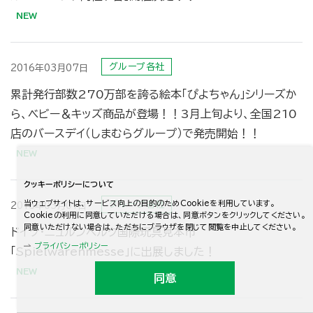
グループ各社
2016年03月07日
累計発行部数270万部を誇る絵本「ぴよちゃん」シリーズか
ら、ベビー＆キッズ商品が登場！！3月上旬より、全国210
店のバースデイ（しまむらグループ）で発売開始！！
クッキーポリシーについて
当ウェブサイトは、サービス向上の目的のためCookieを利用しています。
グループ各社
2016年03月01日
Cookieの利用に同意していただける場合は、同意ボタンをクリックしてください。
同意いただけない場合は、ただちにブラウザを閉じて閲覧を中止してください。
ドイツ・ニュルンベルク国際玩具見本市
プライバシーポリシー
「Spielwarenmesse」に出展しました！
同意