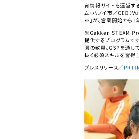
育情報サイトを運営するKID
ム・ハノイ市／CEO：Vu 
※」が、営業開始から1
※Gakken STEAM
提供するプログラムです。
園の教員。GSPを通し
抜く必須スキルを習得し
プレスリリース／
PRT