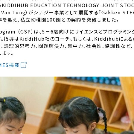
DIHUB EDUCATION TECHNOLOGY JOINT STO
Van Tung）がシナジー事業として展開する「Gakken STEAM
年を迎え、私立幼稚園100園との契約を突破しました。
 Program （GSP）は、5－6歳向けにサイエンスとプログラ
指導はKiddiHub社のコーチ、もしくは、Kiddihubに
て、論理的思考力、問題解決力、集中力、社会性、協調性など
ます。
IMES掲載