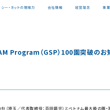
・シー・ネットの現場力
会社情報
経営理念
事
EAM Program（GSP）100園突破の
会社（埼玉／代表取締役：百田顕児）とベトナム最大級の園・