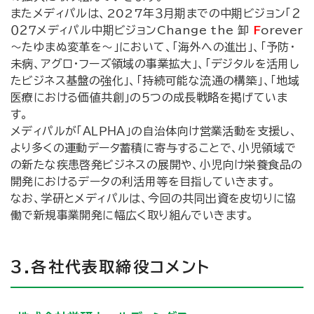
またメディパルは、2027年３月期までの中期ビジョン「２
０２７メディパル中期ビジョンChange the 卸
F
orever
～たゆまぬ変革を～」において、「海外への進出」、「予防・
未病、アグロ・フーズ領域の事業拡大」、「デジタルを活用し
たビジネス基盤の強化」、「持続可能な流通の構築」、「地域
医療における価値共創」の５つの成長戦略を掲げていま
す。
メディパルが「ＡＬＰＨＡ」の自治体向け営業活動を支援し、
より多くの運動データ蓄積に寄与することで、小児領域で
の新たな疾患啓発ビジネスの展開や、小児向け栄養食品の
開発におけるデータの利活用等を目指していきます。
なお、学研とメディパルは、今回の共同出資を皮切りに協
働で新規事業開発に幅広く取り組んでいきます。
３.各社代表取締役コメント