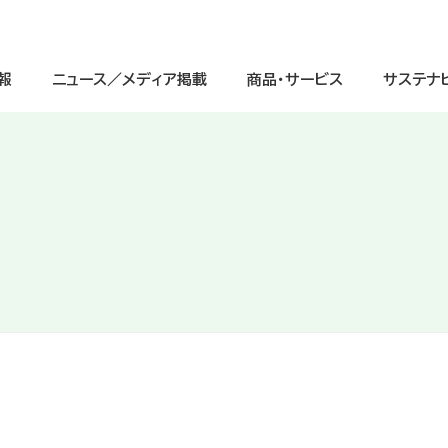
報
ニュース／メディア掲載
商品・サービス
サステナ
サステナビリティ経営
ージ
IRニュース
中学生
IRライブラリ
グループ理念
重点課題（マテリアリティ）と価値
高校生
株式情報
会社情報
（交通案内図）
インクルージョンの取り組み
グローバル
IRよくあるご質問
グループ会社一覧
ガバナンスへの取り組み
デジタル
電子公告
会社案