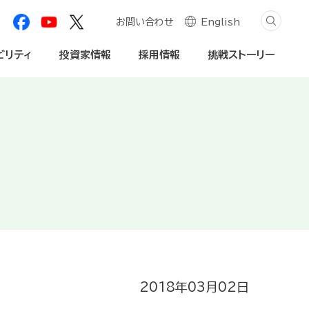
お問い合わせ
English
ビリティ
投資家情報
採用情報
挑戦ストーリー
創造プロセス
自然資本への対応
学生・社会人
個人投資家の皆様へ
内・動画
社会関係資本の深化
法人のお客様
免責事項
2018年03月02日