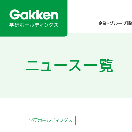
企業・グループ情
企業・グループ情報
ニュース／メディア掲載
商品・サービス
サステナビリティ
投資家情報
ニュース一覧
About Gakken Group
ニュースリリース
乳幼児
統合報告書
経営方針
メディア掲載
小学生
学研グループの
業績・財務
トップメッセ
グループのあゆみ
園・学校・教育関係の方
人的資本の強化
IRカレンダー
アクセスマップ 
高齢者
ダイバーシティ＆
IRニュース
学研ホールディングス
研究所・関連財団