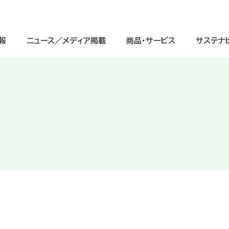
報
ニュース／メディア掲載
商品・サービス
サステナ
サステナビリティ経営
ージ
IRニュース
中学生
IRライブラリ
グループ理念
重点課題（マテリアリティ）と価値
高校生
株式情報
会社情報
（交通案内図）
インクルージョンの取り組み
グローバル
IRよくあるご質問
グループ会社一覧
ガバナンスへの取り組み
デジタル
電子公告
会社案