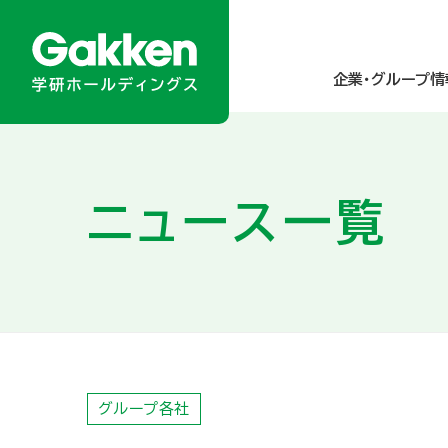
企業・グループ情
企業・グループ情報
ニュース／メディア掲載
商品・サービス
サステナビリティ
投資家情報
ニュース一覧
About Gakken Group
ニュースリリース
乳幼児
統合報告書
経営方針
メディア掲載
小学生
学研グループの
業績・財務
トップメッセ
グループのあゆみ
園・学校・教育関係の方
人的資本の強化
IRカレンダー
アクセスマップ 
高齢者
ダイバーシティ＆
IRニュース
グループ各社
研究所・関連財団