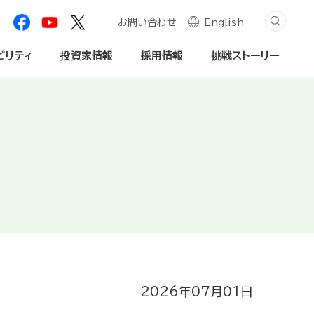
お問い合わせ
English
ビリティ
投資家情報
採用情報
挑戦ストーリー
創造プロセス
自然資本への対応
学生・社会人
個人投資家の皆様へ
内・動画
社会関係資本の深化
法人のお客様
免責事項
2026年07月01日