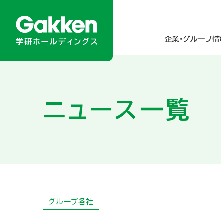
企業・グループ情
企業・グループ情報
ニュース／メディア掲載
商品・サービス
サステナビリティ
投資家情報
ニュース一覧
About Gakken Group
ニュースリリース
乳幼児
統合報告書
経営方針
メディア掲載
小学生
学研グループの
業績・財務
トップメッセ
グループのあゆみ
園・学校・教育関係の方
人的資本の強化
IRカレンダー
アクセスマップ 
高齢者
ダイバーシティ＆
IRニュース
グループ各社
研究所・関連財団