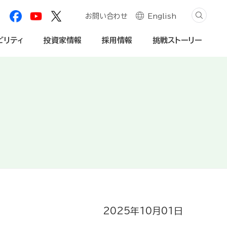
お問い合わせ
English
ビリティ
投資家情報
採用情報
挑戦ストーリー
創造プロセス
自然資本への対応
学生・社会人
個人投資家の皆様へ
内・動画
社会関係資本の深化
法人のお客様
免責事項
2025年10月01日