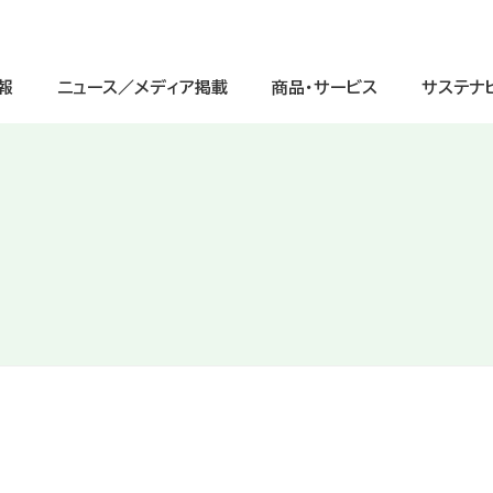
報
ニュース／メディア掲載
商品・サービス
サステナ
サステナビリティ経営
ージ
IRニュース
中学生
IRライブラリ
グループ理念
重点課題（マテリアリティ）と価値
高校生
株式情報
会社情報
（交通案内図）
インクルージョンの取り組み
グローバル
IRよくあるご質問
グループ会社一覧
ガバナンスへの取り組み
デジタル
電子公告
会社案