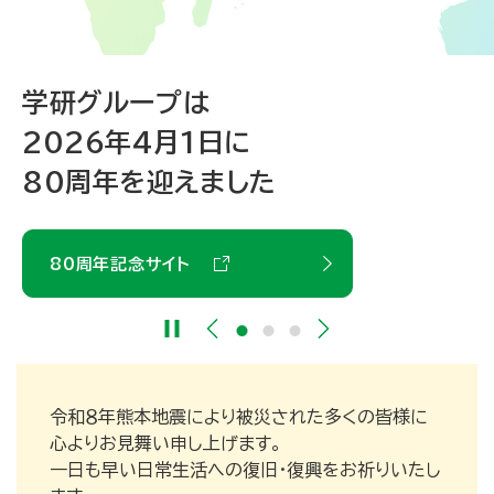
学研グループは
すべての人が心ゆたかに
一人ひとりの思いの先に
2026年4月1日に
生きることを願って
80周年を迎えました
挑戦ストーリー
About Gakken Group
～Our Visionary～
80周年記念サイト
令和８年熊本地震により被災された多くの皆様に
心よりお見舞い申し上げます。
一日も早い日常生活への復旧・復興をお祈りいたし