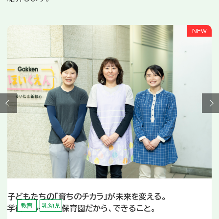
子どもたちの「育ちのチカラ」が未来を変える。
教育
乳幼児
学研グループの保育園だから、できること。