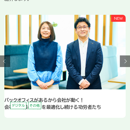
く！
個人の運動データの有効活用で、
園・学校・教育関係の方
教育
デジタル
る功労者たち
運動指導や学習における個別最適化に