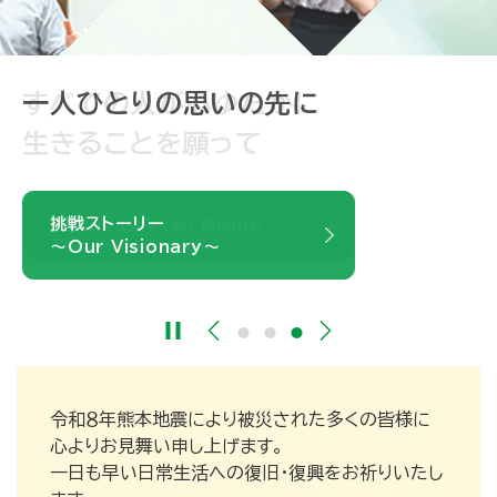
学研グループは
すべての人が心ゆたかに
一人ひとりの思いの先に
2026年4月1日に
生きることを願って
80周年を迎えました
挑戦ストーリー
About Gakken Group
～Our Visionary～
80周年記念サイト
令和８年熊本地震により被災された多くの皆様に
心よりお見舞い申し上げます。
一日も早い日常生活への復旧・復興をお祈りいたし