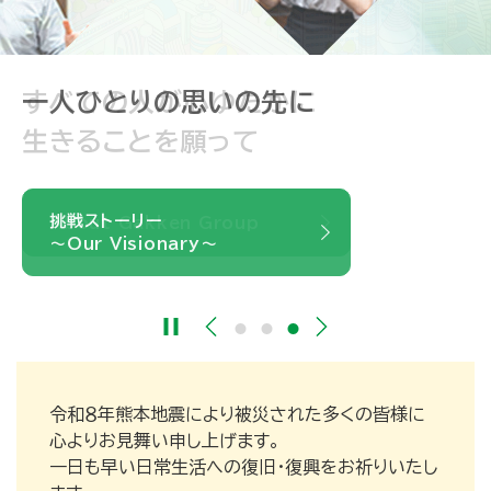
学研グループは
すべての人が心ゆたかに
一人ひとりの思いの先に
2026年4月1日に
生きることを願って
80周年を迎えました
挑戦ストーリー
About Gakken Group
～Our Visionary～
80周年記念サイト
令和８年熊本地震により被災された多くの皆様に
心よりお見舞い申し上げます。
一日も早い日常生活への復旧・復興をお祈りいたし