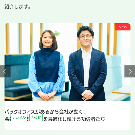
紹介します。
バックオフィスがあるから会社が動く！
デジタル
その他
会社や事業の根幹を最適化し続ける功労者たち